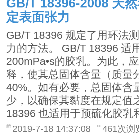
GB/T 18396-2008 
定表面张力
GB/T 18396 规定了用环
力的方法。 GB/T 18396
200mPa•s的胶乳。为此
释，使其总固体含量（质量
40%。如有必要，总固体含
少，以确保其黏度在规定值之内
18396 也适用于预硫化胶
2019-7-18 14:37:08
461次浏