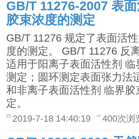
GB/T 11276-2007 
胶束浓度的测定
GB/T 11276 规定了表面
度的测定。 GB/T 11276
适用于阳离子表面活性剂 临
测定；圆环测定表面张力法
和非离子表面活性剂 临界胶
定。
2019-7-18 14:40:19
400次浏